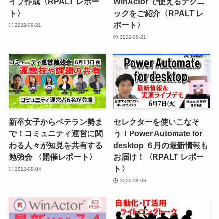
イブ作成〈RPALT レポー
WinActor で使えるテクニ
ト〉
ックをご紹介〈RPALT レ
ポート〉
2022-09-21
2022-09-21
新卒女子からベテラン勢ま
セレクターを使いこなそ
で！コミュニティ運営に関
う！Power Automate for
わる人々が知見を共有する
desktop ６月の最新情報も
勉強会 〈開催レポート〉
お届け！〈RPALT レポー
ト〉
2022-08-04
2022-08-03