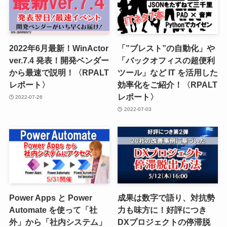
2022年6月最新！WinActor
「”ブレスト”の自動化」や
ver.7.4 発表！開発ベンダー
「バックオフィスの超便利
から最速で説明！〈RPALT
ツール」など IT を活用した
レポート〉
効率化をご紹介！〈RPALT
レポート〉
2022-07-26
2022-07-03
Power Apps と Power
成果は数字で語り、対抗勢
Automate を使って「社
力も味方に！好評につき
外」から「社内システム」
DXプロジェクトの停滞脱