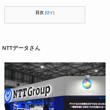
目次
[
隠す
]
NTTデータさん