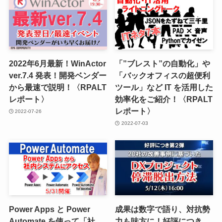
2022年6月最新！WinActor
「”ブレスト”の自動化」や
ver.7.4 発表！開発ベンダー
「バックオフィスの超便利
から最速で説明！〈RPALT
ツール」など IT を活用した
レポート〉
効率化をご紹介！〈RPALT
レポート〉
2022-07-26
2022-07-03
Power Apps と Power
成果は数字で語り、対抗勢
Automate を使って「社
力も味方に！好評につき