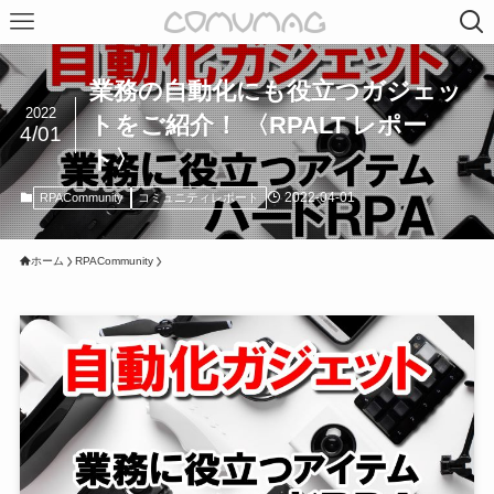
業務の自動化にも役立つガジェッ
2022
トをご紹介！ 〈RPALT レポー
4/01
ト〉
2022-04-01
RPACommunity
コミュニティレポート
ホーム
RPACommunity