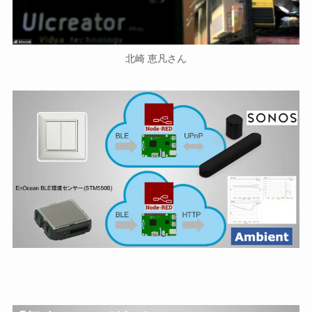
北崎 恵凡さん