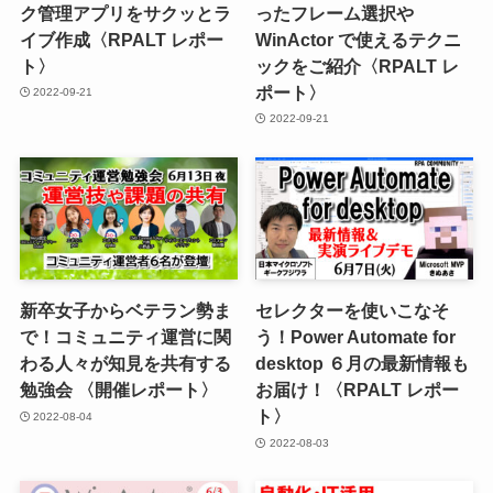
ク管理アプリをサクッとラ
ったフレーム選択や
イブ作成〈RPALT レポー
WinActor で使えるテクニ
ト〉
ックをご紹介〈RPALT レ
ポート〉
2022-09-21
2022-09-21
新卒女子からベテラン勢ま
セレクターを使いこなそ
で！コミュニティ運営に関
う！Power Automate for
わる人々が知見を共有する
desktop ６月の最新情報も
勉強会 〈開催レポート〉
お届け！〈RPALT レポー
ト〉
2022-08-04
2022-08-03