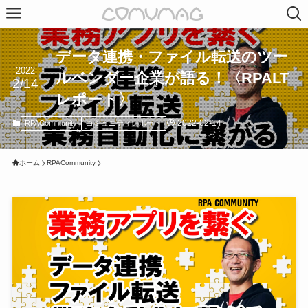
データ連携・ファイル転送のツー
2022
ルベンダー企業が語る！〈RPALT
2/14
レポート〉
2022-02-14
RPACommunity
コミュニティレポート
ホーム
RPACommunity