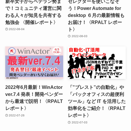
新卒女子からベテラン勢ま
セレクターを使いこなそ
で！コミュニティ運営に関
う！Power Automate for
わる人々が知見を共有する
desktop ６月の最新情報も
勉強会 〈開催レポート〉
お届け！〈RPALT レポー
ト〉
2022-08-04
2022-08-03
2022年6月最新！WinActor
「”ブレスト”の自動化」や
ver.7.4 発表！開発ベンダー
「バックオフィスの超便利
から最速で説明！〈RPALT
ツール」など IT を活用した
レポート〉
効率化をご紹介！〈RPALT
レポート〉
2022-07-26
2022-07-03