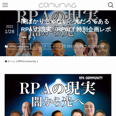
闇ばかりじゃない、光だってある
2022
RPA の現実〈RPALT 特別企画レポ
1/28
ート〉
2022-01-05
2022-01-28
RPACommunity
コミュニティレポート
ホーム
RPACommunity