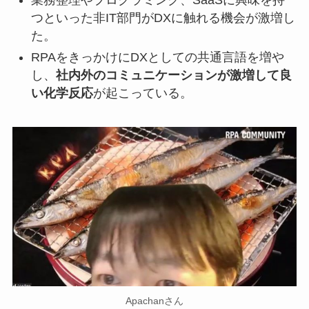
業務整理やプログラミング、SaaSに興味を持
つといった非IT部門がDXに触れる機会が激増し
た。
RPAをきっかけにDXとしての共通言語を増や
し、
社内外のコミュニケーションが激増して良
い化学反応
が起こっている。
Apachanさん