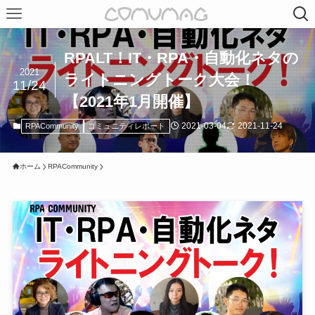
RPALT！IT・RPA・自動化ネタの
2021
ライトニングトーク大会！
11/24
【2021年1月開催】
2021-03-04
2021-11-24
RPACommunity
コミュニティレポート
ホーム
RPACommunity