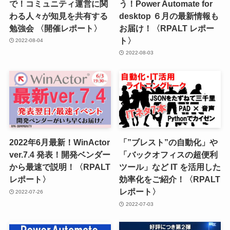
で！コミュニティ運営に関
う！Power Automate for
わる人々が知見を共有する
desktop ６月の最新情報も
勉強会 〈開催レポート〉
お届け！〈RPALT レポー
ト〉
2022-08-04
2022-08-03
2022年6月最新！WinActor
「”ブレスト”の自動化」や
ver.7.4 発表！開発ベンダー
「バックオフィスの超便利
から最速で説明！〈RPALT
ツール」など IT を活用した
レポート〉
効率化をご紹介！〈RPALT
レポート〉
2022-07-26
2022-07-03