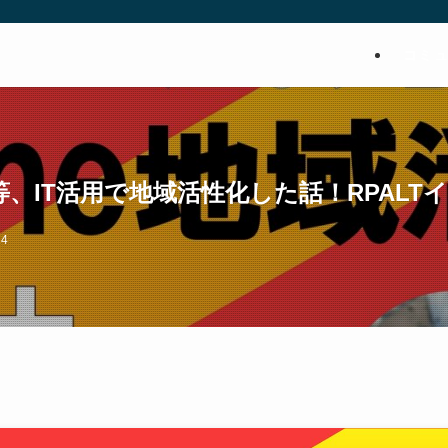
コミ
AI等、IT活用で地域活性化した話！RPAL
24