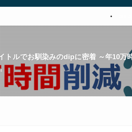
コミ
.21 バイトルでお馴染みのdipに密着 ～年10万
24