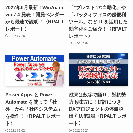
2022年6月最新！WinActor
「”ブレスト”の自動化」や
ver.7.4 発表！開発ベンダー
「バックオフィスの超便利
から最速で説明！〈RPALT
ツール」など IT を活用した
レポート〉
効率化をご紹介！〈RPALT
レポート〉
2022-07-26
2022-07-03
Power Apps と Power
成果は数字で語り、対抗勢
Automate を使って「社
力も味方に！好評につき
外」から「社内システム」
DXプロジェクトの停滞脱
を操作！〈RPALT レポー
出方法第2弾〈RPALT レポ
ト〉
ート〉
2022-07-02
2022-06-27