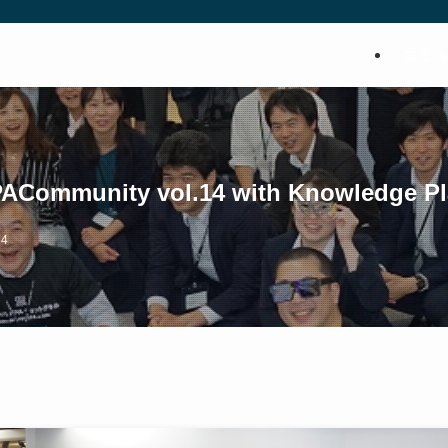
コミ
Community vol.14 with Knowledge Pl
24