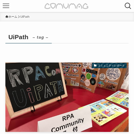
ホーム
UiPath
UiPath
– tag –
コミュニティレポート