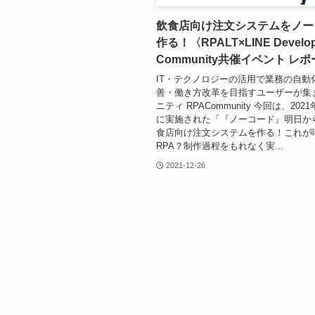
飲食店向け注文システムをノー
作る！〈RPALT×LINE Develop
Community共催イベント レ
IT・テクノロジーの活用で業務の自動
善・働き方改革を目指すユーザーが集
ニティ RPACommunity 今回は、2021
に実施された「『ノーコード』明日か
食店向け注文システムを作る！これが
RPA？制作過程をもれなく実...
2021-12-26