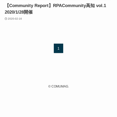
【Community Report】RPACommunity高知 vol.1
2020/1/28開催
2020-02-16
1
©
COMUMAG.