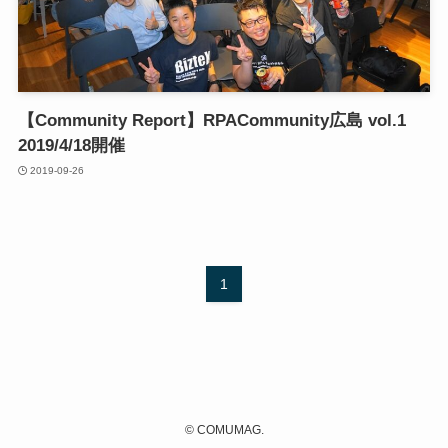
【Community Report】RPACommunity広島 vol.1
2019/4/18開催
2019-09-26
1
©
COMUMAG.